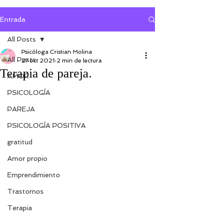
Entrada
All Posts
Psicóloga Cristian Molina
All Posts
27 oct 2021
2 min de lectura
Terapia de pareja.
AMOR
PSICOLOGÍA
PAREJA
PSICOLOGÍA POSITIVA
gratitud
Amor propio
Emprendimiento
Trastornos
Terapia