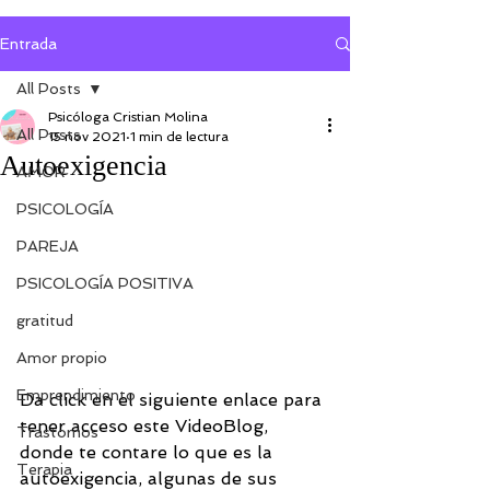
Entrada
All Posts
Psicóloga Cristian Molina
All Posts
15 nov 2021
1 min de lectura
Autoexigencia
AMOR
PSICOLOGÍA
PAREJA
PSICOLOGÍA POSITIVA
gratitud
Amor propio
Emprendimiento
Da click en el siguiente enlace para 
tener acceso este VideoBlog, 
Trastornos
donde te contare lo que es la 
Terapia
autoexigencia, algunas de sus 