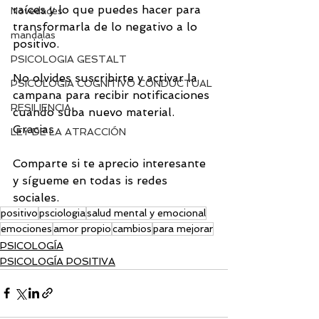
raíces y lo que puedes hacer para 
Novedades
transformarla de lo negativo a lo 
mandalas
positivo. 
PSICOLOGIA GESTALT
No olvides suscribirte y activar la 
PSICOLOGIA COGNITIVO CONDUCTUAL
campana para recibir notificaciones 
RESILIENCIA
cuando suba nuevo material. 
Gracias
LEY DE LA ATRACCIÓN
Comparte si te aprecio interesante 
y sígueme en todas is redes 
sociales.
positivo
psciologia
salud mental y emocional
emociones
amor propio
cambios
para mejorar
PSICOLOGÍA
PSICOLOGÍA POSITIVA