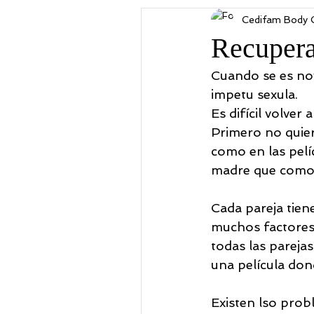
Cedifam Body 
Emprendimiento
Trastor
Recupera 
Cuando se es novi
PSICOLOGIA COGNITIVO C
impetu sexula. 
Es difícil volver
Primero no quier
como en las pelí
madre que como
Cada pareja tiene
muchos factores 
todas las pareja
una película dond
Existen lso probl