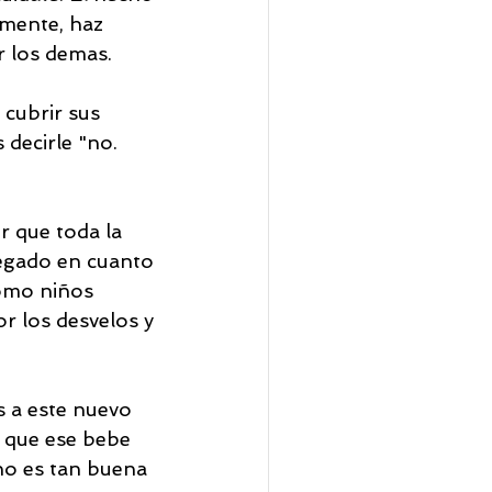
mente, haz 
r los demas.
cubrir sus 
decirle "no. 
r que toda la 
legado en cuanto 
omo niños 
r los desvelos y 
 a este nuevo 
 que ese bebe 
no es tan buena 