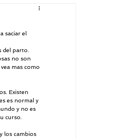
A GESTALT
 saciar el 
 del parto. 
osas no son 
e vea mas como 
os. Existen 
es es normal y 
mundo y no es 
su curso.
 y los cambios 