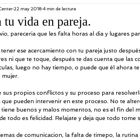
Center
22 may 2018
4 min de lectura
nos
Terapia
Novedades
mandalas
PSICOLOGI
tu vida en pareja.
o, pareceria que les falta horas al dia y lugares para
ONDUCTUAL
RESILIENCIA
LEY DE LA ATRACCIÓN
 a tener ese acercamiento con tu pareja justo después
es ni que te toque, después te das cuenta que las c
culas, luego no hay tiempo, o puede que él ahora t
 mujer.
 sus propios conflictos y su proceso para resolverl
que pueden intervenir en este proceso. No te alter
s tiene buenos y malos momentos, no es el fin del 
e todo es felicidad. Relajate y deja que todo tome 
emas de comunicacion, la falta de timepo, la rutina