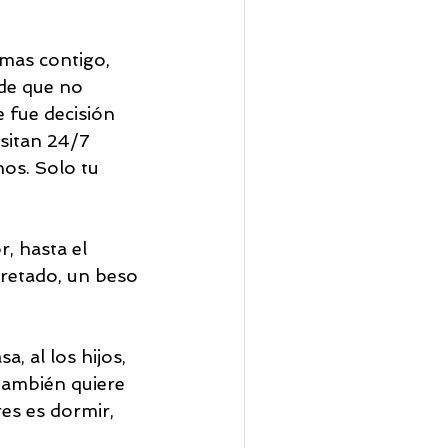
mas contigo, 
 de que no 
 fue decisión 
esitan 24/7 
os. Solo tu 
r, hasta el 
retado, un beso 
, al los hijos, 
 también quiere 
es es dormir, 