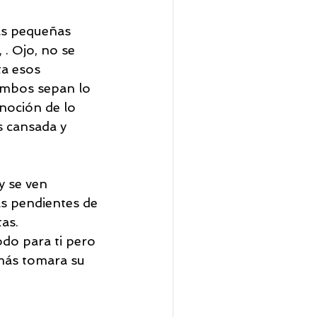
eas pequeñas 
 . Ojo, no se 
ta esos 
ambos sepan lo 
noción de lo 
s cansada y 
y se ven 
s pendientes de 
as. 
do para ti pero 
emás tomara su 