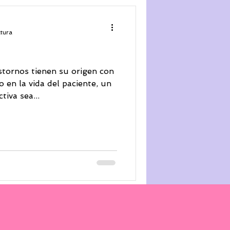
A GESTALT
ctura
astornos tienen su origen con
 en la vida del paciente, un
iva sea...