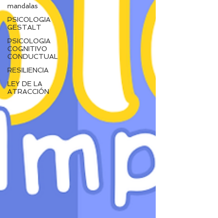
mandalas
PSICOLOGIA
GESTALT
PSICOLOGIA
COGNITIVO
CONDUCTUAL
RESILIENCIA
LEY DE LA
ATRACCIÓN