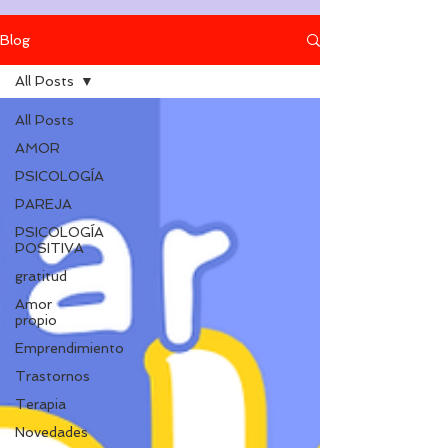
Blog
All Posts
All Posts
AMOR
PSICOLOGÍA
PAREJA
PSICOLOGÍA
POSITIVA
gratitud
Amor
propio
Emprendimiento
Trastornos
Terapia
Novedades