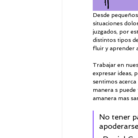
Desde pequeños n
situaciones dolor
juzgados, por es
distintos tipos d
fluir y aprender a
Trabajar en nues
expresar ideas, 
sentimos acerca 
manera s puede f
amanera mas sa
No tener pa
apoderarse 