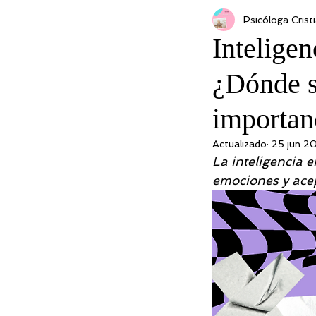
Psicóloga Crist
Emprendimiento
Trastor
Intelige
¿Dónde s
PSICOLOGIA COGNITIVO C
importan
Actualizado:
25 jun 2
La inteligencia 
emociones y acep