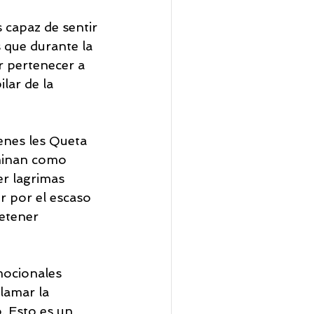
s capaz de sentir 
que durante la 
r pertenecer a 
lar de la 
ienes les Queta 
ominan como 
er lagrimas 
r por el escaso 
etener 
mocionales 
llamar la 
. Esto es un 