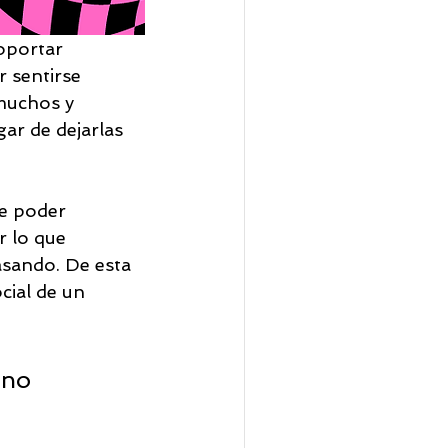
oportar 
r sentirse 
muchos y 
gar de dejarlas 
e poder 
r lo que 
asando. De esta 
cial de un 
 no 