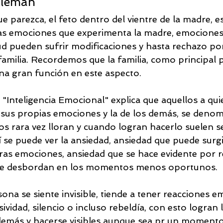
oleman
ue parezca, el feto dentro del vientre de la madre, e
as emociones que experimenta la madre, emociones 
tud pueden sufrir modificaciones y hasta rechazo po
amilia. Recordemos que la familia, como principal pi
una gran función en este aspecto.
o "Inteligencia Emocional" explica que aquellos a qu
r sus propias emociones y la de los demás, se den
llos rara vez lloran y cuando logran hacerlo suelen s
 se puede ver la ansiedad, ansiedad que puede surgi
as emociones, ansiedad que se hace evidente por r
se desbordan en los momentos menos oportunos.
na se siente invisible, tiende a tener reacciones e
sividad, silencio o incluso rebeldía, con esto logran 
demás y hacerse visibles aunque sea pr un momento