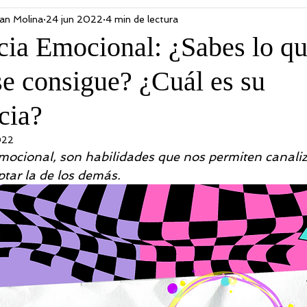
ian Molina
24 jun 2022
4 min de lectura
nos
Terapia
Novedades
mandalas
PSICOLOGI
ncia Emocional: ¿Sabes lo qu
e consigue? ¿Cuál es su
ONDUCTUAL
RESILIENCIA
LEY DE LA ATRACCIÓN
cia?
022
emocional, son habilidades que nos permiten canaliz
tar la de los demás.