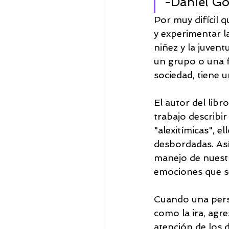
-Daniel G
Por muy difícil q
y experimentar l
niñez y la juven
un grupo o una f
sociedad, tiene 
El autor del libr
trabajo describi
"alexitímicas", e
desbordadas. Así
manejo de nuestr
emociones que 
Cuando una perso
como la ira, agre
atención de los 