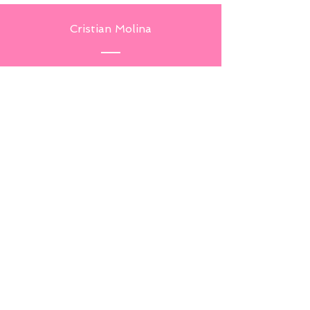
Cristian Molina
​© 2023 by Cedfiam BC. Creado
orgullosamente por
Wix.com